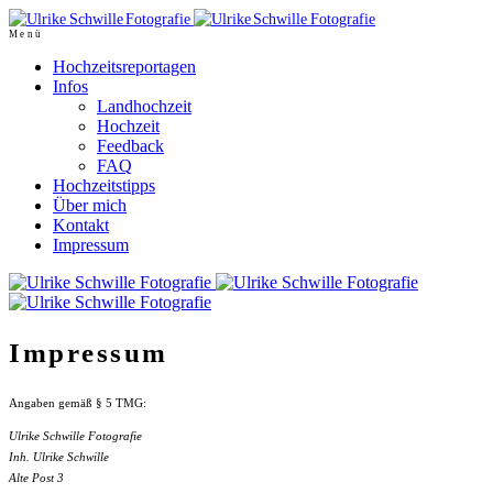
Menü
Hochzeitsreportagen
Infos
Landhochzeit
Hochzeit
Feedback
FAQ
Hochzeitstipps
Über mich
Kontakt
Impressum
Impressum
Angaben gemäß § 5 TMG:
Ulrike Schwille Fotografie
Inh. Ulrike Schwille
Alte Post 3