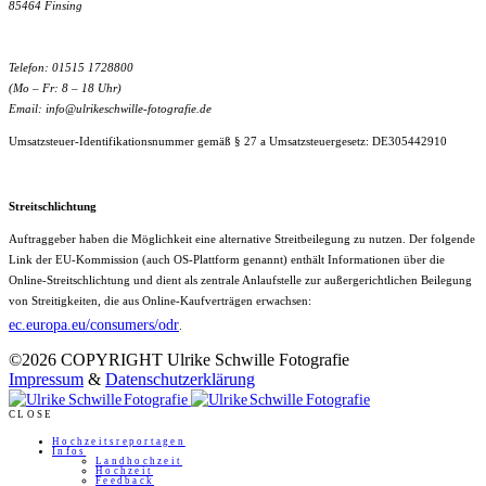
85464 Finsing
Telefon: 01515 1728800
(Mo – Fr: 8 – 18 Uhr)
Email: info@ulrikeschwille-fotografie.de
Umsatzsteuer-Identifikationsnummer gemäß § 27 a Umsatzsteuergesetz: DE305442910
Streitschlichtung
Auftraggeber haben die Möglichkeit eine alternative Streitbeilegung zu nutzen. Der folgende
Link der EU-Kommission (auch OS-Plattform genannt) enthält Informationen über die
Online-Streitschlichtung und dient als zentrale Anlaufstelle zur außergerichtlichen Beilegung
von Streitigkeiten, die aus Online-Kaufverträgen erwachsen:
ec.europa.eu/consumers/odr
.
©2026 COPYRIGHT Ulrike Schwille Fotografie
Impressum
&
Datenschutzerklärung
CLOSE
Hochzeitsreportagen
Infos
Landhochzeit
Hochzeit
Feedback